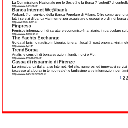
La Commissione Nazionale per le Societ? e la Borsa ? l'autorit? di controllo
http://www.consob.it/
Banca Internet We@bank
Webank ? un servizio della Banca Popolare di Milano. Offre compravendita di
tutti i servizi di banca via internet per acquistare o eseguire ordini di borsa 
http://webank.bpm.it/
Finpress
Fornisce informazioni di carattere economico-finanziario, in particolare su b
http://www.finpress.it/
The Yachts Exchange
Guida al turismo nautico in Liguria: itinerari, localit?, gastronomia, vini, mete
http://www.tye.it/
TrendBorsa
Analisi e consigli di borsa su azioni, fondi, indici e Fib.
http://www.trendborsa.it/
Cassa di risparmio di Firenze
La prima banca italiana su Internet. Nel sito, numerosi ed innovativi serviz
(accesso alla borsa in tempo reale), e tantissime altre informazioni per fam
http://www.bancacrfirenze.it/
1
2