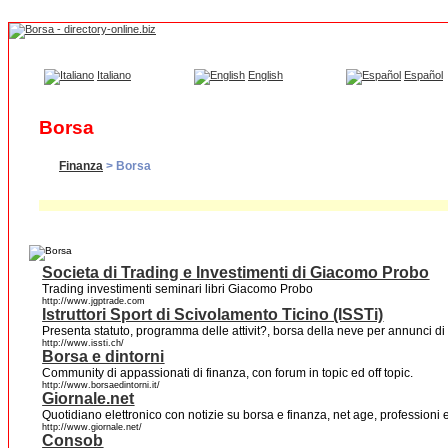
Italiano
English
Español
Borsa
Finanza
> Borsa
Societa di Trading e Investimenti di Giacomo Probo
Trading investimenti seminari libri Giacomo Probo
http://www.jgptrade.com
Istruttori Sport di Scivolamento Ticino (ISSTi)
Presenta statuto, programma delle attivit?, borsa della neve per annunci di 
http://www.issti.ch/
Borsa e dintorni
Community di appassionati di finanza, con forum in topic ed off topic.
http://www.borsaedintorni.it/
Giornale.net
Quotidiano elettronico con notizie su borsa e finanza, net age, professioni e
http://www.giornale.net/
Consob